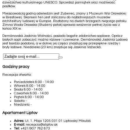
dziedzictwa kulturalnego UNESCO. Sprzedaż pamiątek oraz możliwość
posiłków.
Miejscowością godną odwiedzin jest Zuberec, znany z Muzeum Wsi Orawskiej
w Brestowej. Skansen ten jest zaliczany do najładniejszych muzeów
architektury ludowej w Europie. Rozłożony na dwóch brzegach rwącego potoku
Zimna Woda Orawska (Studený potok) sprawia wrażenie pełnej życia wsi z
końca XIX w.
Demänovská Jaskinia Wolności, posiada bogate zdobnictwo soplowe. Oprócz
białych sopli zobaczyć można różowe i czerwone. Demänovská Jaskinia Lodowa
jest bardzo podobna, a w dolnej jej części znajdują się przepiękne rzeźby i
bryły lodowe. Niedaleko (23 km) znajduje się Jaskinia Važecká.
Godziny pracy
Recepcja otwarta:
Poniedziałek
8:00 - 14:00
Wtorek
8:00 - 14:00
Środa
8:00 - 14:00
Czwartek
8:00 - 14:00
Piątek
8:00 - 14:00
Sobota
-
Niedziela
-
Apartament Liptov
Adres:
Ul. 1. Mája 1205 031 01 Liptovský Mikuláš
E-mail:
recepcia@aliptov.sk
Tel:
+421/907 782 873