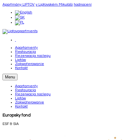
Apartmány LIPTOV
v Liptovském Mikuláši
hodnocení
Apartamenty
Restauracja
Rezerwacja noclegu
Liptów
Zakwaterowanie
Kontakt
Menu
Apartamenty
Restauracja
Rezerwacja noclegu
Liptów
Zakwaterowanie
Kontakt
Europsky fond
ESF & SIA