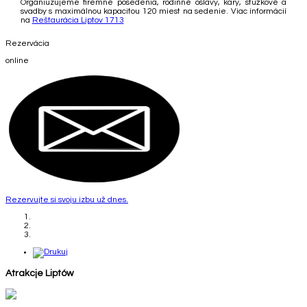
Organiuzujeme firemné posedenia, rodinné oslavy, kary, stužkové a
svadby s maximálnou kapacitou 120 miest na sedenie. Viac informácií
na
Reštaurácia Liptov 1713
Rezervácia
online
Rezervujte si svoju izbu už dnes.
Atrakcje Liptów