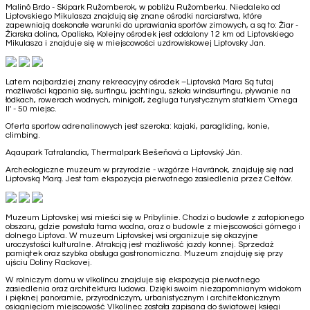
Malinô Brdo - Skipark Ružomberok, w pobliżu Ružomberku. Niedaleko od
Liptovskiego Mikulasza znajdują się znane ośrodki narciarstwa, które
zapewniają doskonałe warunki do uprawiania sportów zimowych, a są to: Žiar -
Žiarska dolina, Opalisko, Kolejny ośrodek jest oddalony 12 km od Liptovskiego
Mikulasza i znajduje się w miejscowości uzdrowiskowej Liptovsky Jan.
Latem najbardziej znany rekreacyjny ośrodek –Liptovská Mara Są tutaj
możliwości kąpania się, surfingu, jachtingu, szkoła windsurfingu, pływanie na
łódkach, rowerach wodnych, minigolf, żegluga turystycznym statkiem 'Omega
II' - 50 miejsc.
Oferta sportow adrenalinowych jest szeroka: kajaki, paragliding, konie,
climbing.
Aqaupark Tatralandia, Thermalpark Bešeňová a Liptovský Ján.
Archeologiczne muzeum w przyrodzie - wzgórze Havránok, znajduję się nad
Liptovską Marą. Jest tam ekspozycja pierwotnego zasiedlenia przez Celtów.
Muzeum Liptovskej wsi mieści się w Pribylinie. Chodzi o budowle z zatopionego
obszaru, gdzie powstała tama wodna, oraz o budowle z miejscowości górnego i
dolnego Liptova. W muzeum Liptovskej wsi organizuje się okazyjne
uroczystości kulturalne. Atrakcją jest możliwość jazdy konnej. Sprzedaż
pamiątek oraz szybka obsługa gastronomiczna. Muzeum znajduję się przy
ujściu Doliny Rackovej.
W rolniczym domu w vlkolíncu znajduje się ekspozycja pierwotnego
zasiedlenia oraz architektura ludowa. Dzięki swoim niezapomnianym widokom
i pięknej panoramie, przyrodniczym, urbanistycznym i architektonicznym
osiagnięciom miejscowość Vlkolínec została zapisana do światowej księgi