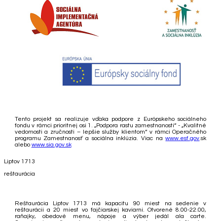
Tento projekt sa realizuje vďaka podpore z Európskeho sociálneho
fondu v rámci prioritnej osi 1. „Podpora rastu zamestnanosti“ - „Kvalitné
vedomosti a zručnosti – lepšie služby klientom“ v rámci Operačného
programu Zamestnanosť a sociálna inklúzia. Viac na
www.esf.gov
.sk
alebo
www.sia.gov.sk
Liptov 1713
reštaurácia
Reštaurácia Liptov 1713 má kapacitu 90 miest na sedenie v
reštaurácii a 20 miest vo fajčiarskej kaviarni. Otvorené 8.00-22.00,
raňajky, obedové menu, nápoje a výber jedál ala carte.