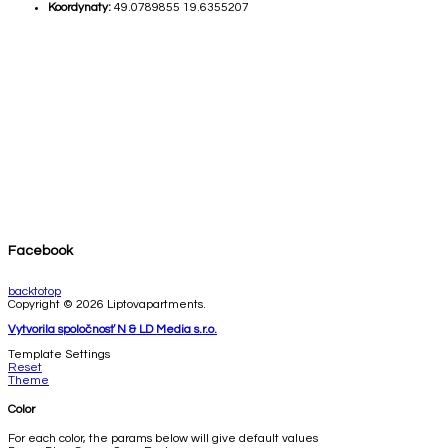
Koordynaty:
49.0789855 19.6355207
Facebook
backtotop
Copyright © 2026 Liptovapartments.
Vytvorila spoločnosť N & LD Media s.r.o.
Template Settings
Reset
Theme
Color
For each color, the params below will give default values