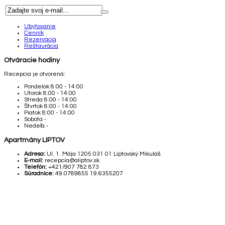
Ubytovanie
Cenník
Rezervácia
Reštaurácia
Otváracie hodiny
Recepcia je otvorená:
Pondelok
8:00 - 14:00
Utorok
8:00 - 14:00
Streda
8:00 - 14:00
Štvrtok
8:00 - 14:00
Piatok
8:00 - 14:00
Sobota
-
Nedeľa
-
Apartmány LIPTOV
Adresa:
Ul. 1. Mája 1205 031 01 Liptovský Mikuláš
E-mail:
recepcia@aliptov.sk
Telefón:
+421/907 782 873
Súradnice:
49.0789855 19.6355207