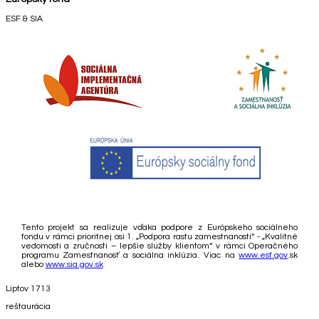
ESF & SIA
Tento projekt sa realizuje vďaka podpore z Európskeho sociálneho
fondu v rámci prioritnej osi 1. „Podpora rastu zamestnanosti“ - „Kvalitné
vedomosti a zručnosti – lepšie služby klientom“ v rámci Operačného
programu Zamestnanosť a sociálna inklúzia. Viac na
www.esf.gov
.sk
alebo
www.sia.gov.sk
Liptov 1713
reštaurácia