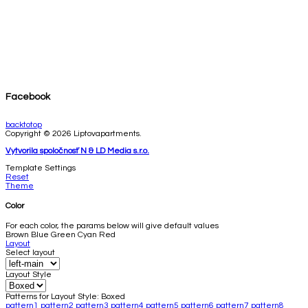
Facebook
backtotop
Copyright © 2026 Liptovapartments.
Vytvorila spoločnosť N & LD Media s.r.o.
Template Settings
Reset
Theme
Color
For each color, the params below will give default values
Brown
Blue
Green
Cyan
Red
Layout
Select layout
Layout Style
Patterns for Layout Style: Boxed
pattern1
pattern2
pattern3
pattern4
pattern5
pattern6
pattern7
pattern8