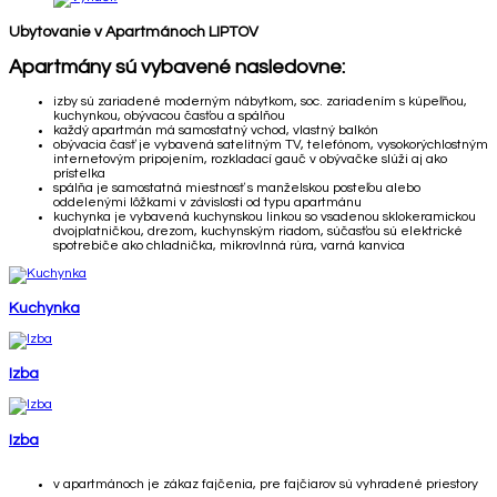
Ubytovanie v Apartmánoch LIPTOV
Apartmány sú vybavené nasledovne:
izby sú zariadené moderným nábytkom, soc. zariadením s kúpeľňou,
kuchynkou, obývacou časťou a spálňou
každý apartmán má samostatný vchod, vlastný balkón
obývacia časť je vybavená satelitným TV, telefónom, vysokorýchlostným
internetovým pripojením, rozkladací gauč v obývačke slúži aj ako
prístelka
spálňa je samostatná miestnosť s manželskou posteľou alebo
oddelenými lôžkami v závislosti od typu apartmánu
kuchynka je vybavená kuchynskou linkou so vsadenou sklokeramickou
dvojplatničkou, drezom, kuchynským riadom, súčasťou sú elektrické
spotrebiče ako chladnička, mikrovlnná rúra, varná kanvica
Kuchynka
Izba
Izba
v apartmánoch je zákaz fajčenia, pre fajčiarov sú vyhradené priestory