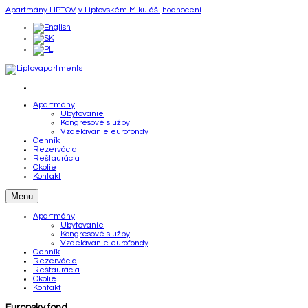
Apartmány LIPTOV
v Liptovském Mikuláši
hodnocení
Apartmány
Ubytovanie
Kongresové služby
Vzdelávanie eurofondy
Cenník
Rezervácia
Reštaurácia
Okolie
Kontakt
Menu
Apartmány
Ubytovanie
Kongresové služby
Vzdelávanie eurofondy
Cenník
Rezervácia
Reštaurácia
Okolie
Kontakt
Europsky fond